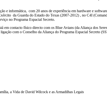
ão e informática, com 20 anos de experiência em hardware e software de
 no Exército da Guarda do Estado do Texas (2007-2012) , no C4I (Coma
rviço no Programa Espacial Secreto.
stá em contacto físico directo com os Blue Avians (da Aliança dos Sere
em ligação com o Conselho da Aliança do Programa Espacial Secreto (S
mília, a Vida de David Wilcock e as Armadilhas Legais