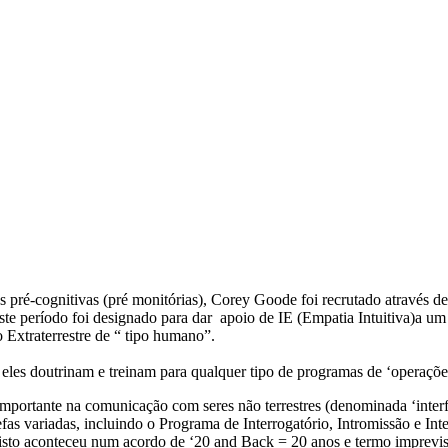
es pré-cognitivas (pré monitórias), Corey Goode foi recrutado atravé
 período foi designado para dar apoio de IE (Empatia Intuitiva)a um 
Extraterrestre de “ tipo humano”.
eles doutrinam e treinam para qualquer tipo de programas de ‘operações 
portante na comunicação com seres não terrestres (denominada ‘interf
refas variadas, incluindo o Programa de Interrogatório, Intromissão e I
o isto aconteceu num acordo de ‘20 and Back = 20 anos e termo imprevis