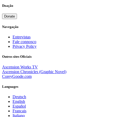
Doação
Donate
Navegação
Entrevistas
Fale connosco
Privacy Policy
Outros sites Oficiais
Ascension Works TV
Ascension Chronicles (Graphic Novel)
CoreyGoode.com
Languages
Deutsch
English
Español
Français
Italiano