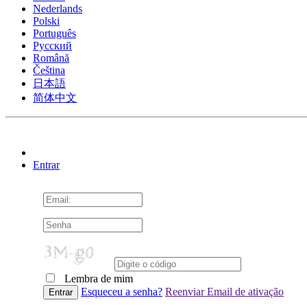
Nederlands
Polski
Português
Pусский
Română
Čeština
日本語
简体中文
Entrar
Lembra de mim
Cookie Consent plugin for the EU cookie l
Esqueceu a senha?
Reenviar Email de ativação