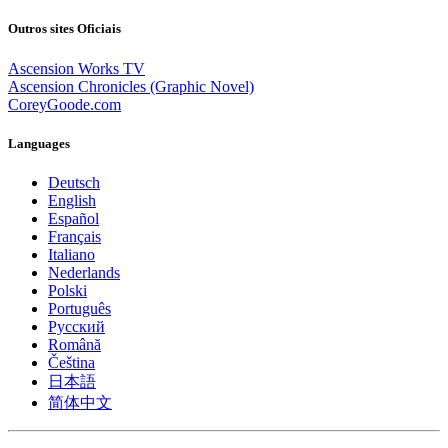
Outros sites Oficiais
Ascension Works TV
Ascension Chronicles (Graphic Novel)
CoreyGoode.com
Languages
Deutsch
English
Español
Français
Italiano
Nederlands
Polski
Português
Pусский
Română
Čeština
日本語
简体中文