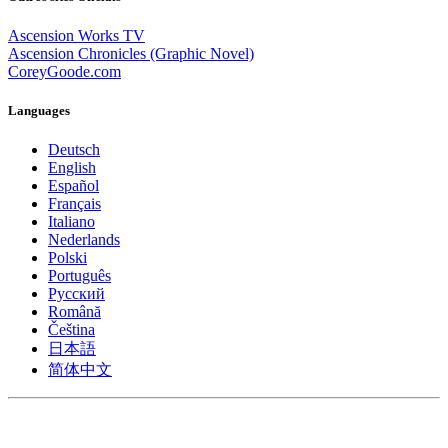
Ascension Works TV
Ascension Chronicles (Graphic Novel)
CoreyGoode.com
Languages
Deutsch
English
Español
Français
Italiano
Nederlands
Polski
Português
Pусский
Română
Čeština
日本語
简体中文