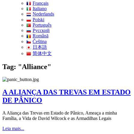
Français
Italiano
Nederlands
Polski
Português
Pусский
Română
Čeština
日本語
简体中文
Tag: "Alliance"
A ALIANÇA DAS TREVAS EM ESTADO
DE PÂNICO
A Aliança das Trevas em Estado de Pânico, Ameaça a minha
Família, a Vida de David Wilcock e as Armadilhas Legais
Leia mais...