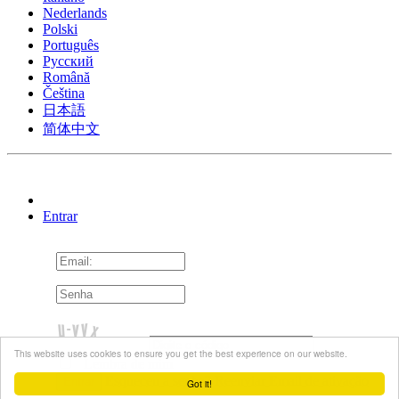
Nederlands
Polski
Português
Pусский
Română
Čeština
日本語
简体中文
Entrar
This website uses cookies to ensure you get the best experience on our website.
Lembra de mim
Esqueceu a senha?
Reenviar Email de ativação
Got it!