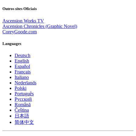
Outros sites Oficiais
Ascension Works TV
Ascension Chronicles (Graphic Novel)
CoreyGoode.com
Languages
Deutsch
English
Español
Français
Italiano
Nederlands
Polski
Português
Pусский
Română
Čeština
日本語
简体中文