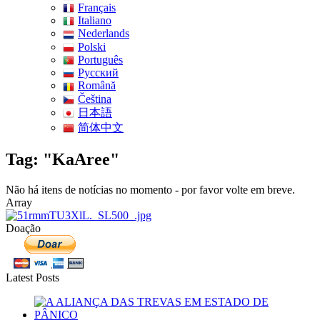
Français
Italiano
Nederlands
Polski
Português
Pусский
Română
Čeština
日本語
简体中文
Tag: "KaAree"
Não há itens de notícias no momento - por favor volte em breve.
Array
Doação
Latest Posts