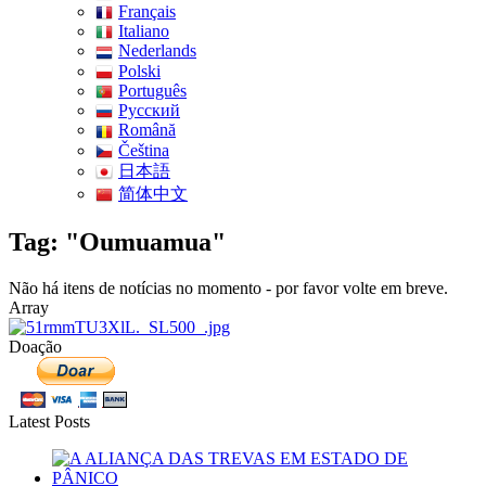
Français
Italiano
Nederlands
Polski
Português
Pусский
Română
Čeština
日本語
简体中文
Tag: "Oumuamua"
Não há itens de notícias no momento - por favor volte em breve.
Array
Doação
Latest Posts