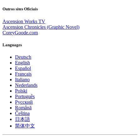
Outros sites Oficiais
Ascension Works TV
Ascension Chronicles (Graphic Novel)
CoreyGoode.com
Languages
Deutsch
English
Español
Français
Italiano
Nederlands
Polski
Português
Pусский
Română
Čeština
日本語
简体中文