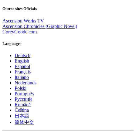
Outros sites Oficiais
Ascension Works TV
Ascension Chronicles (Graphic Novel)
CoreyGoode.com
Languages
Deutsch
English
Español
Français
Italiano
Nederlands
Polski
Português
Pусский
Română
Čeština
日本語
简体中文