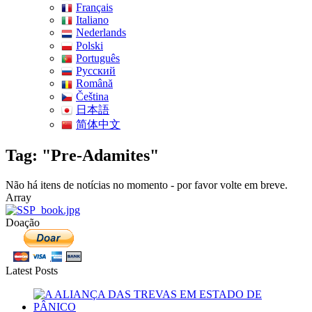
Français
Italiano
Nederlands
Polski
Português
Pусский
Română
Čeština
日本語
简体中文
Tag: "Pre-Adamites"
Não há itens de notícias no momento - por favor volte em breve.
Array
Doação
Latest Posts