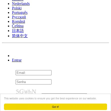
Nederlands
Polski
Português
Pусский
Română
Čeština
日本語
简体中文
Entrar
This website uses cookies to ensure you get the best experience on our website.
Lembra de mim
Esqueceu a senha?
Reenviar Email de ativação
Got it!