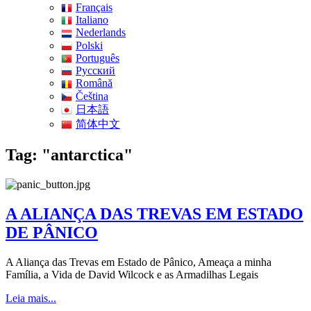
Français
Italiano
Nederlands
Polski
Português
Pусский
Română
Čeština
日本語
简体中文
Tag: "antarctica"
A ALIANÇA DAS TREVAS EM ESTADO
DE PÂNICO
A Aliança das Trevas em Estado de Pânico, Ameaça a minha
Família, a Vida de David Wilcock e as Armadilhas Legais
Leia mais...