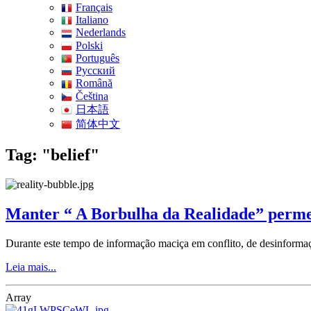
Français
Italiano
Nederlands
Polski
Português
Pусский
Română
Čeština
日本語
简体中文
Tag: "belief"
Manter “ A Borbulha da Realidade” perm
Durante este tempo de informação maciça em conflito, de desinforma
Leia mais...
Array