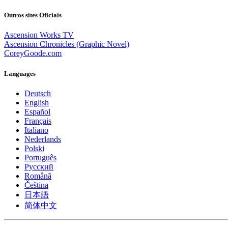
Outros sites Oficiais
Ascension Works TV
Ascension Chronicles (Graphic Novel)
CoreyGoode.com
Languages
Deutsch
English
Español
Français
Italiano
Nederlands
Polski
Português
Pусский
Română
Čeština
日本語
简体中文