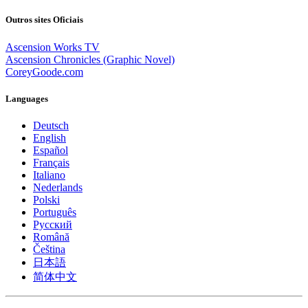
Outros sites Oficiais
Ascension Works TV
Ascension Chronicles (Graphic Novel)
CoreyGoode.com
Languages
Deutsch
English
Español
Français
Italiano
Nederlands
Polski
Português
Pусский
Română
Čeština
日本語
简体中文