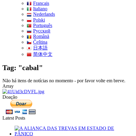
Français
Italiano
Nederlands
Polski
Português
Pусский
Română
Čeština
日本語
简体中文
Tag: "cabal"
Não há itens de notícias no momento - por favor volte em breve.
Array
Doação
Latest Posts