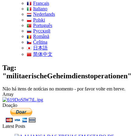
Français
Italiano
Nederlands
Polski
Português
Pусский
Română
Čeština
日本語
简体中文
Tag:
"militaerischeGeheimdienstoperationen"
Não há itens de notícias no momento - por favor volte em breve.
Array
Doação
Latest Posts