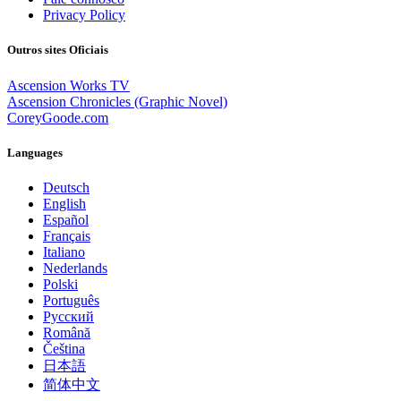
Privacy Policy
Outros sites Oficiais
Ascension Works TV
Ascension Chronicles (Graphic Novel)
CoreyGoode.com
Languages
Deutsch
English
Español
Français
Italiano
Nederlands
Polski
Português
Pусский
Română
Čeština
日本語
简体中文