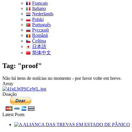
Français
Italiano
Nederlands
Polski
Português
Pусский
Română
Čeština
日本語
简体中文
Tag: "proof"
Não há itens de notícias no momento - por favor volte em breve.
Array
Doação
Latest Posts