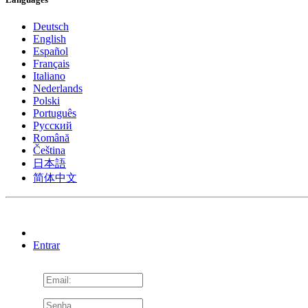
Deutsch
English
Español
Français
Italiano
Nederlands
Polski
Português
Pусский
Română
Čeština
日本語
简体中文
Entrar