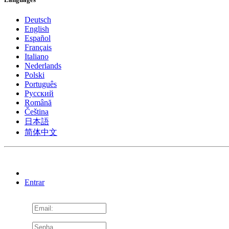
Deutsch
English
Español
Français
Italiano
Nederlands
Polski
Português
Pусский
Română
Čeština
日本語
简体中文
Entrar