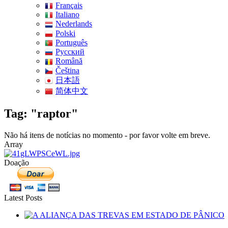
Français
Italiano
Nederlands
Polski
Português
Pусский
Română
Čeština
日本語
简体中文
Tag: "raptor"
Não há itens de notícias no momento - por favor volte em breve.
Array
Doação
Latest Posts