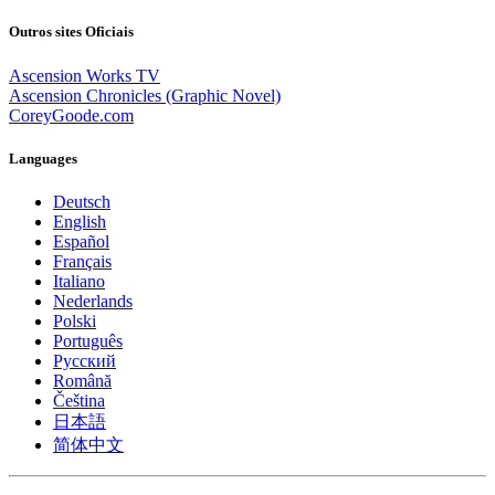
Outros sites Oficiais
Ascension Works TV
Ascension Chronicles (Graphic Novel)
CoreyGoode.com
Languages
Deutsch
English
Español
Français
Italiano
Nederlands
Polski
Português
Pусский
Română
Čeština
日本語
简体中文