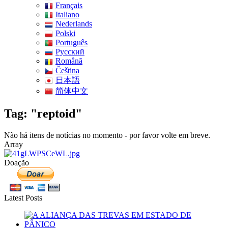
Français
Italiano
Nederlands
Polski
Português
Pусский
Română
Čeština
日本語
简体中文
Tag: "reptoid"
Não há itens de notícias no momento - por favor volte em breve.
Array
Doação
Latest Posts