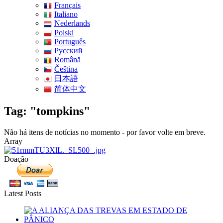
Français
Italiano
Nederlands
Polski
Português
Pусский
Română
Čeština
日本語
简体中文
Tag: "tompkins"
Não há itens de notícias no momento - por favor volte em breve.
Array
Doação
Latest Posts