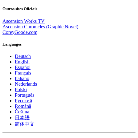
Outros sites Oficiais
Ascension Works TV
Ascension Chronicles (Graphic Novel)
CoreyGoode.com
Languages
Deutsch
English
Español
Français
Italiano
Nederlands
Polski
Português
Pусский
Română
Čeština
日本語
简体中文