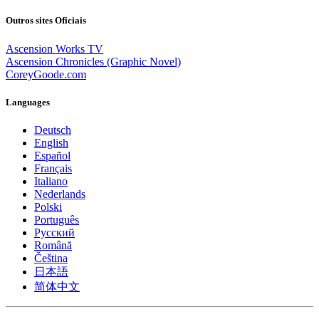
Outros sites Oficiais
Ascension Works TV
Ascension Chronicles (Graphic Novel)
CoreyGoode.com
Languages
Deutsch
English
Español
Français
Italiano
Nederlands
Polski
Português
Pусский
Română
Čeština
日本語
简体中文