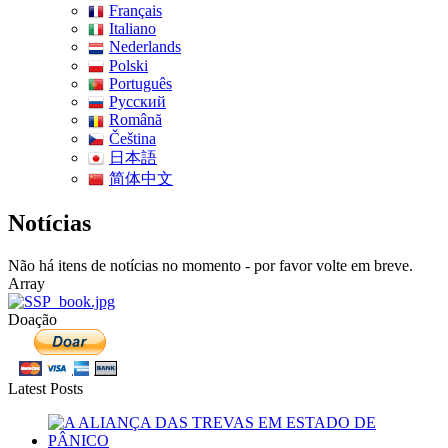
Français
Italiano
Nederlands
Polski
Português
Pусский
Română
Čeština
日本語
简体中文
Notícias
Não há itens de notícias no momento - por favor volte em breve.
Array
Doação
Latest Posts