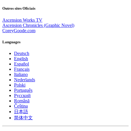
Outros sites Oficiais
Ascension Works TV
Ascension Chronicles (Graphic Novel)
CoreyGoode.com
Languages
Deutsch
English
Español
Français
Italiano
Nederlands
Polski
Português
Pусский
Română
Čeština
日本語
简体中文