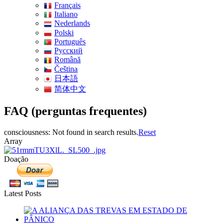
Français
Italiano
Nederlands
Polski
Português
Pусский
Română
Čeština
日本語
简体中文
FAQ (perguntas frequentes)
consciousness: Not found in search results.
Reset
Array
Doação
Latest Posts