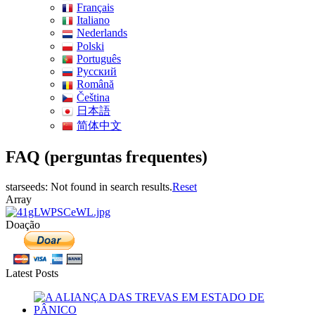
Français
Italiano
Nederlands
Polski
Português
Pусский
Română
Čeština
日本語
简体中文
FAQ (perguntas frequentes)
starseeds: Not found in search results.
Reset
Array
Doação
Latest Posts