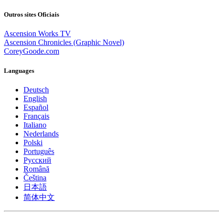
Outros sites Oficiais
Ascension Works TV
Ascension Chronicles (Graphic Novel)
CoreyGoode.com
Languages
Deutsch
English
Español
Français
Italiano
Nederlands
Polski
Português
Pусский
Română
Čeština
日本語
简体中文