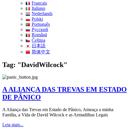
Français
Italiano
Nederlands
Polski
Português
Pусский
Română
Čeština
日本語
简体中文
Tag: "DavidWilcock"
A ALIANÇA DAS TREVAS EM ESTADO
DE PÂNICO
A Aliança das Trevas em Estado de Pânico, Ameaça a minha
Família, a Vida de David Wilcock e as Armadilhas Legais
Leia mais...