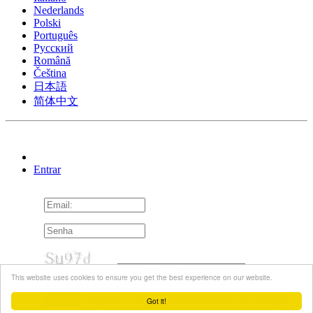
Nederlands
Polski
Português
Pусский
Română
Čeština
日本語
简体中文
Entrar
This website uses cookies to ensure you get the best experience on our website.
Lembra de mim
Esqueceu a senha?
Reenviar Email de ativação
Got it!