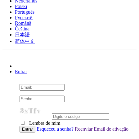
Nederlands
Polski
Português
Pусский
Română
Čeština
日本語
简体中文
Entrar
Lembra de mim
Esqueceu a senha?
Reenviar Email de ativação