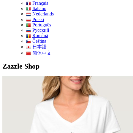
Français
Italiano
Nederlands
Polski
Português
Pусский
Română
Čeština
日本語
简体中文
Zazzle Shop