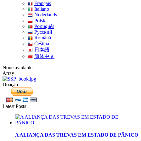
Français
Italiano
Nederlands
Polski
Português
Pусский
Română
Čeština
日本語
简体中文
None available
Array
Doação
Latest Posts
A ALIANÇA DAS TREVAS EM ESTADO DE PÂNICO