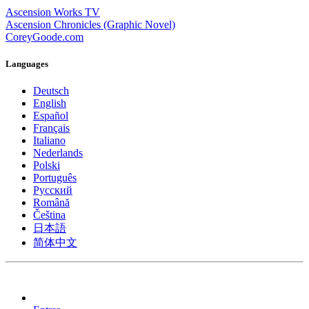
Ascension Works TV
Ascension Chronicles (Graphic Novel)
CoreyGoode.com
Languages
Deutsch
English
Español
Français
Italiano
Nederlands
Polski
Português
Pусский
Română
Čeština
日本語
简体中文