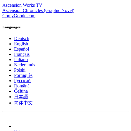
Ascension Works TV
Ascension Chronicles (Graphic Novel)
CoreyGoode.com
Languages
Deutsch
English
Español
Français
Italiano
Nederlands
Polski
Português
Pусский
Română
Čeština
日本語
简体中文