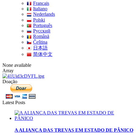
Français
Italiano
Nederlands
Polski
Português
Pусский
Română
Čeština
日本語
简体中文
None available
Array
Doação
Latest Posts
A ALIANÇA DAS TREVAS EM ESTADO DE PÂNICO