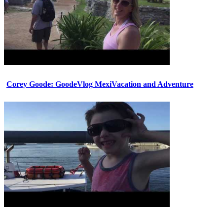
Corey Goode: GoodeVlog MexiVacation and Adventure