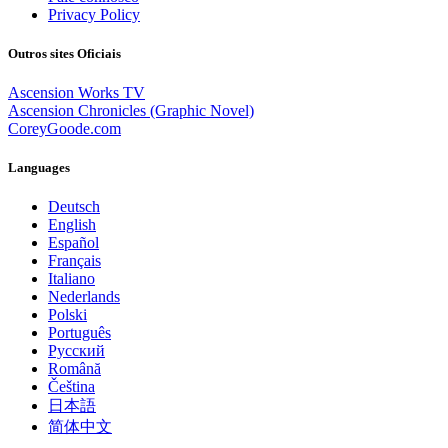
Privacy Policy
Outros sites Oficiais
Ascension Works TV
Ascension Chronicles (Graphic Novel)
CoreyGoode.com
Languages
Deutsch
English
Español
Français
Italiano
Nederlands
Polski
Português
Pусский
Română
Čeština
日本語
简体中文