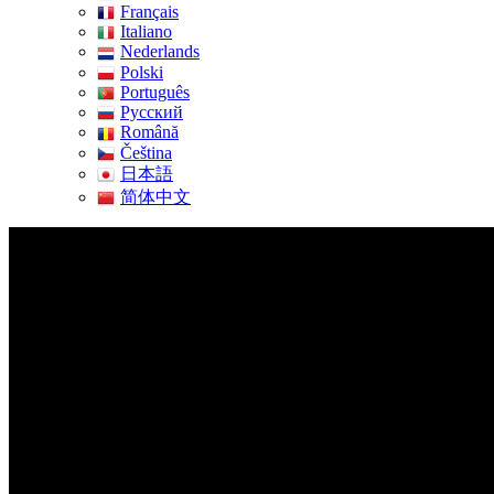
Français
Italiano
Nederlands
Polski
Português
Pусский
Română
Čeština
日本語
简体中文