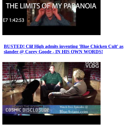
BUSTED! Clif High admits inventing 'Blue Chicken Cult' as
slander @ Corey Goode - IN HIS OWN WORDS!