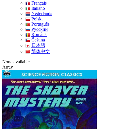
Français
Italiano
Nederlands
Polski
Português
Pусский
Română
Čeština
日本語
简体中文
None available
Array