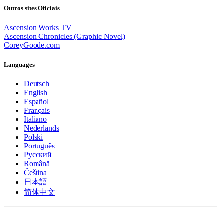
Outros sites Oficiais
Ascension Works TV
Ascension Chronicles (Graphic Novel)
CoreyGoode.com
Languages
Deutsch
English
Español
Français
Italiano
Nederlands
Polski
Português
Pусский
Română
Čeština
日本語
简体中文