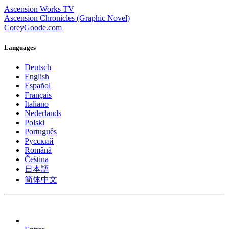
Ascension Works TV
Ascension Chronicles (Graphic Novel)
CoreyGoode.com
Languages
Deutsch
English
Español
Français
Italiano
Nederlands
Polski
Português
Pусский
Română
Čeština
日本語
简体中文