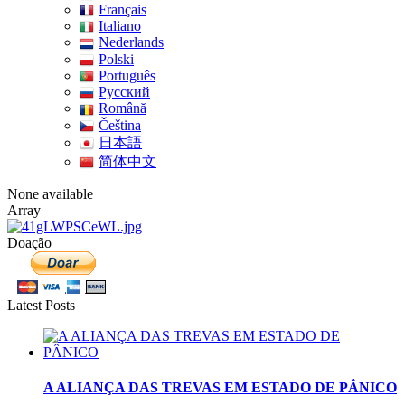
Français
Italiano
Nederlands
Polski
Português
Pусский
Română
Čeština
日本語
简体中文
None available
Array
Doação
Latest Posts
A ALIANÇA DAS TREVAS EM ESTADO DE PÂNICO