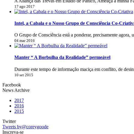
A Aliança das Trevas em Estado de Pânico, Ameaça a minha Fa
17 ago 2017
Intel, a Cabala e o Nosso Grupo de Consciência Co-Criativ
O Grupo de Consciência está a ponderar, precisamente agora, 
04 mar 2016
Manter “ A Borbulha da Realidade” permeável
Durante este tempo de informação maciça em conflito, de desi
10 set 2015
Facebook
News Archive
2017
2016
2015
Twitter
Tweets by@coreygoode
Inscreva-se