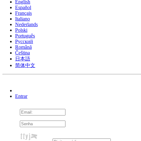
English
Español
Français
Italiano
Nederlands
Polski
Português
Pусский
Română
Čeština
日本語
简体中文
Entrar