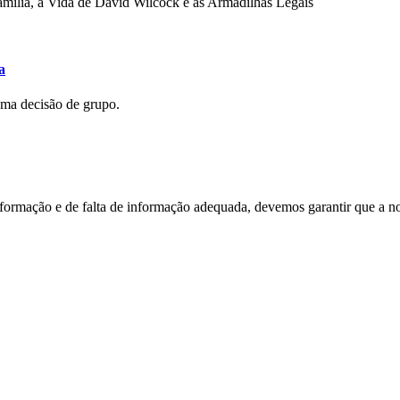
mília, a Vida de David Wilcock e as Armadilhas Legais
a
uma decisão de grupo.
nformação e de falta de informação adequada, devemos garantir que a n