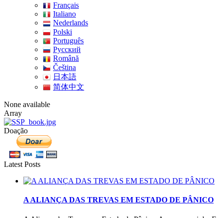
Français
Italiano
Nederlands
Polski
Português
Pусский
Română
Čeština
日本語
简体中文
None available
Array
Doação
Latest Posts
A ALIANÇA DAS TREVAS EM ESTADO DE PÂNICO