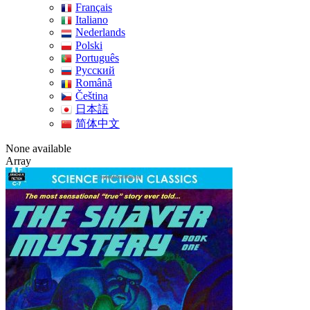
Français
Italiano
Nederlands
Polski
Português
Pусский
Română
Čeština
日本語
简体中文
None available
Array