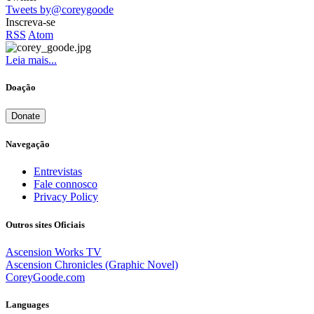
Tweets by@coreygoode
Inscreva-se
RSS
Atom
Leia mais...
Doação
Donate
Navegação
Entrevistas
Fale connosco
Privacy Policy
Outros sites Oficiais
Ascension Works TV
Ascension Chronicles (Graphic Novel)
CoreyGoode.com
Languages