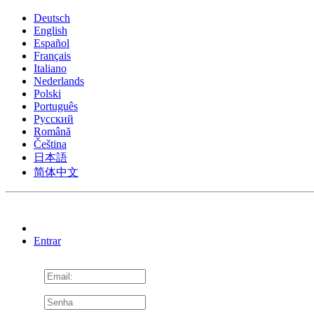
Deutsch
English
Español
Français
Italiano
Nederlands
Polski
Português
Pусский
Română
Čeština
日本語
简体中文
Entrar