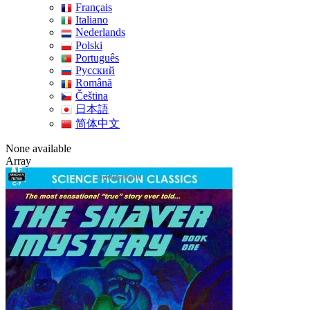
Français
Italiano
Nederlands
Polski
Português
Pусский
Română
Čeština
日本語
简体中文
None available
Array