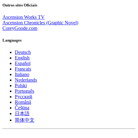
Outros sites Oficiais
Ascension Works TV
Ascension Chronicles (Graphic Novel)
CoreyGoode.com
Languages
Deutsch
English
Español
Français
Italiano
Nederlands
Polski
Português
Pусский
Română
Čeština
日本語
简体中文