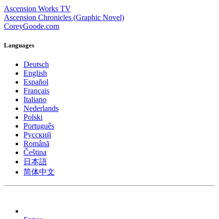
Ascension Works TV
Ascension Chronicles (Graphic Novel)
CoreyGoode.com
Languages
Deutsch
English
Español
Français
Italiano
Nederlands
Polski
Português
Pусский
Română
Čeština
日本語
简体中文