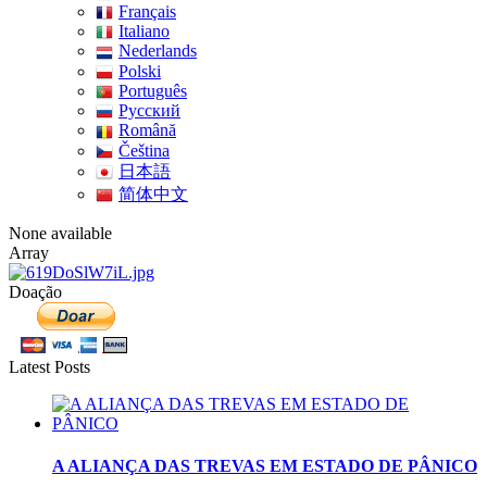
Français
Italiano
Nederlands
Polski
Português
Pусский
Română
Čeština
日本語
简体中文
None available
Array
Doação
Latest Posts
A ALIANÇA DAS TREVAS EM ESTADO DE PÂNICO