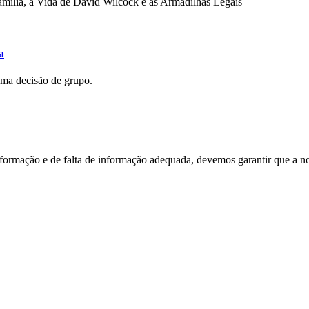
mília, a Vida de David Wilcock e as Armadilhas Legais
a
uma decisão de grupo.
nformação e de falta de informação adequada, devemos garantir que a n