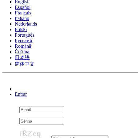
English
Español
Français
Italiano
Nederlands
Polski
Português
Pусский
Română
Čeština
日本語
简体中文
Entrar