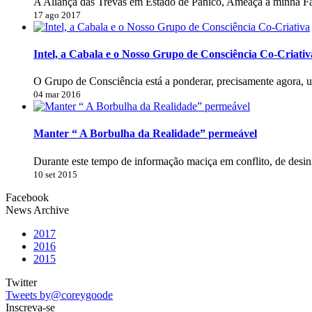
A Aliança das Trevas em Estado de Pânico, Ameaça a minha Fa
17 ago 2017
Intel, a Cabala e o Nosso Grupo de Consciência Co-Criativ
O Grupo de Consciência está a ponderar, precisamente agora, 
04 mar 2016
Manter “ A Borbulha da Realidade” permeável
Durante este tempo de informação maciça em conflito, de desi
10 set 2015
Facebook
News Archive
2017
2016
2015
Twitter
Tweets by@coreygoode
Inscreva-se