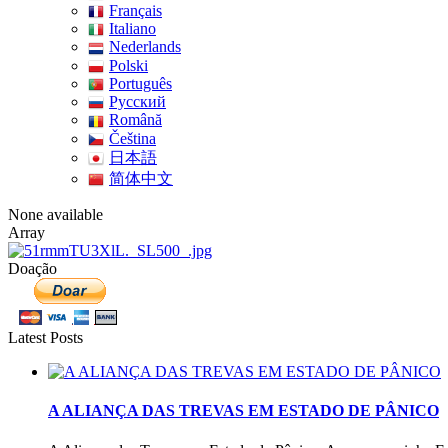
Français
Italiano
Nederlands
Polski
Português
Pусский
Română
Čeština
日本語
简体中文
None available
Array
Doação
Latest Posts
A ALIANÇA DAS TREVAS EM ESTADO DE PÂNICO