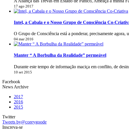
A Aliança das Trevas em Estado de Pânico, Ameaça a minha Fa
17 ago 2017
Intel, a Cabala e o Nosso Grupo de Consciência Co-Criativ
O Grupo de Consciência está a ponderar, precisamente agora, 
04 mar 2016
Manter “ A Borbulha da Realidade” permeável
Durante este tempo de informação maciça em conflito, de desi
10 set 2015
Facebook
News Archive
2017
2016
2015
Twitter
Tweets by@coreygoode
Inscreva-se