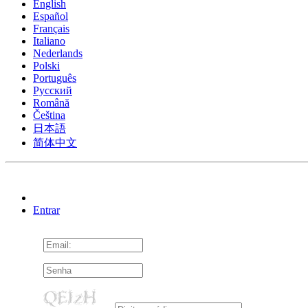
English
Español
Français
Italiano
Nederlands
Polski
Português
Pусский
Română
Čeština
日本語
简体中文
Entrar