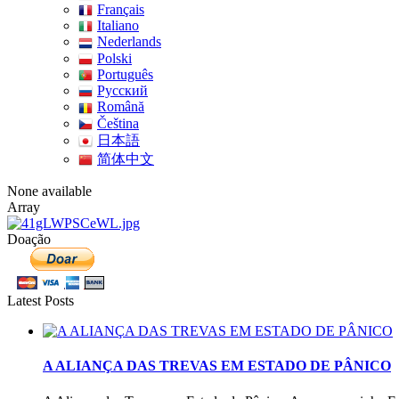
Français
Italiano
Nederlands
Polski
Português
Pусский
Română
Čeština
日本語
简体中文
None available
Array
Doação
Latest Posts
A ALIANÇA DAS TREVAS EM ESTADO DE PÂNICO