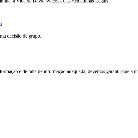
mília, a Vida de David Wilcock e as Armadilhas Legais
a
uma decisão de grupo.
nformação e de falta de informação adequada, devemos garantir que a n