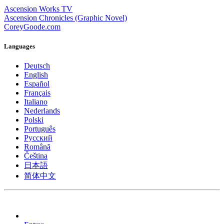
Ascension Works TV
Ascension Chronicles (Graphic Novel)
CoreyGoode.com
Languages
Deutsch
English
Español
Français
Italiano
Nederlands
Polski
Português
Pусский
Română
Čeština
日本語
简体中文