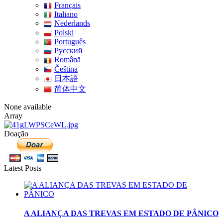
Français
Italiano
Nederlands
Polski
Português
Pусский
Română
Čeština
日本語
简体中文
None available
Array
Doação
Latest Posts
A ALIANÇA DAS TREVAS EM ESTADO DE PÂNICO