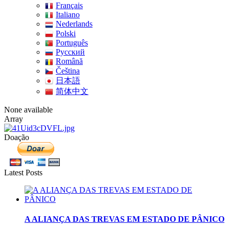
Français
Italiano
Nederlands
Polski
Português
Pусский
Română
Čeština
日本語
简体中文
None available
Array
Doação
Latest Posts
A ALIANÇA DAS TREVAS EM ESTADO DE PÂNICO