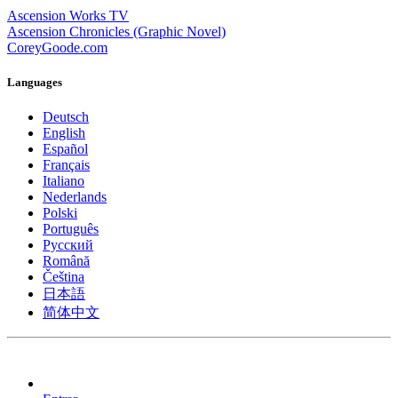
Ascension Works TV
Ascension Chronicles (Graphic Novel)
CoreyGoode.com
Languages
Deutsch
English
Español
Français
Italiano
Nederlands
Polski
Português
Pусский
Română
Čeština
日本語
简体中文