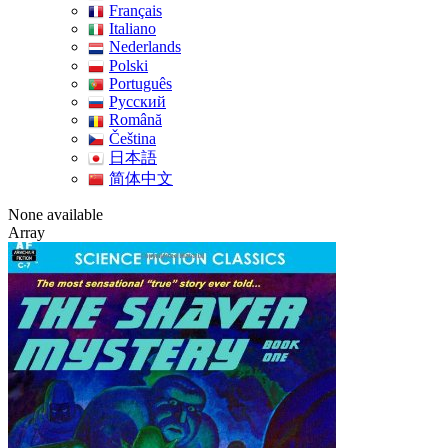
Français
Italiano
Nederlands
Polski
Português
Pусский
Română
Čeština
日本語
简体中文
None available
Array