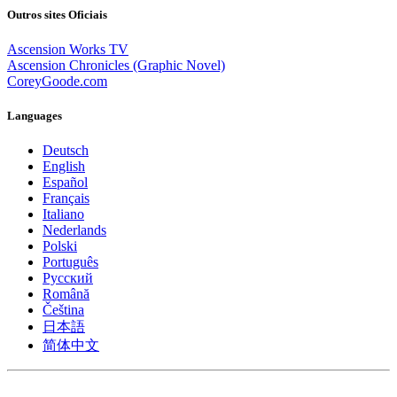
Outros sites Oficiais
Ascension Works TV
Ascension Chronicles (Graphic Novel)
CoreyGoode.com
Languages
Deutsch
English
Español
Français
Italiano
Nederlands
Polski
Português
Pусский
Română
Čeština
日本語
简体中文