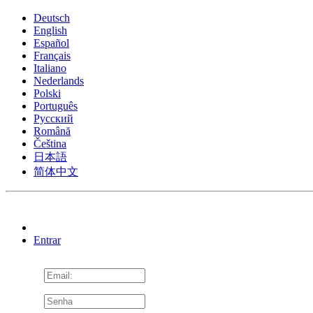
Deutsch
English
Español
Français
Italiano
Nederlands
Polski
Português
Pусский
Română
Čeština
日本語
简体中文
Entrar