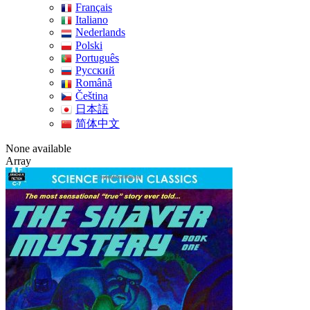
Français
Italiano
Nederlands
Polski
Português
Pусский
Română
Čeština
日本語
简体中文
None available
Array