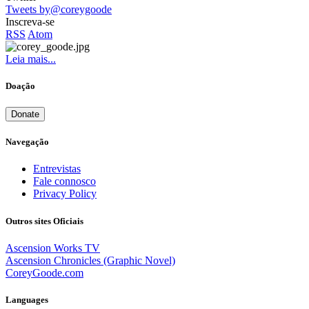
Tweets by@coreygoode
Inscreva-se
RSS
Atom
Leia mais...
Doação
Donate
Navegação
Entrevistas
Fale connosco
Privacy Policy
Outros sites Oficiais
Ascension Works TV
Ascension Chronicles (Graphic Novel)
CoreyGoode.com
Languages