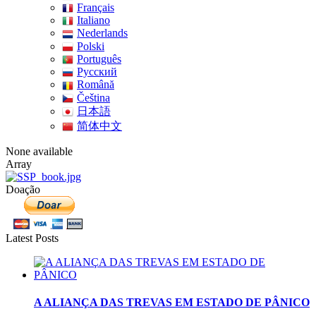
Français
Italiano
Nederlands
Polski
Português
Pусский
Română
Čeština
日本語
简体中文
None available
Array
Doação
Latest Posts
A ALIANÇA DAS TREVAS EM ESTADO DE PÂNICO