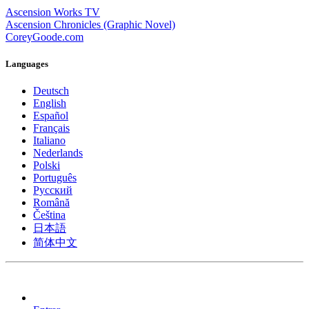
Ascension Works TV
Ascension Chronicles (Graphic Novel)
CoreyGoode.com
Languages
Deutsch
English
Español
Français
Italiano
Nederlands
Polski
Português
Pусский
Română
Čeština
日本語
简体中文