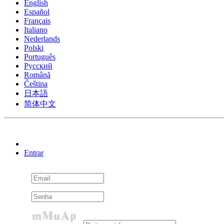
English
Español
Français
Italiano
Nederlands
Polski
Português
Pусский
Română
Čeština
日本語
简体中文
Entrar