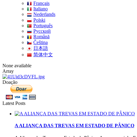
Français
Italiano
Nederlands
Polski
Português
Pусский
Română
Čeština
日本語
简体中文
None available
Array
Doação
Latest Posts
A ALIANÇA DAS TREVAS EM ESTADO DE PÂNICO