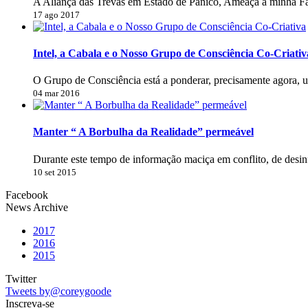
A Aliança das Trevas em Estado de Pânico, Ameaça a minha Fa
17 ago 2017
Intel, a Cabala e o Nosso Grupo de Consciência Co-Criativ
O Grupo de Consciência está a ponderar, precisamente agora, 
04 mar 2016
Manter “ A Borbulha da Realidade” permeável
Durante este tempo de informação maciça em conflito, de desi
10 set 2015
Facebook
News Archive
2017
2016
2015
Twitter
Tweets by@coreygoode
Inscreva-se