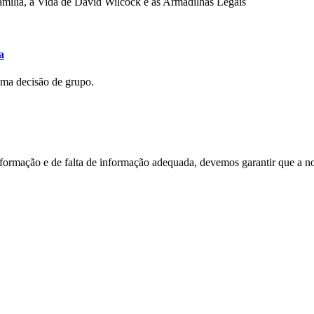
mília, a Vida de David Wilcock e as Armadilhas Legais
a
uma decisão de grupo.
nformação e de falta de informação adequada, devemos garantir que a n